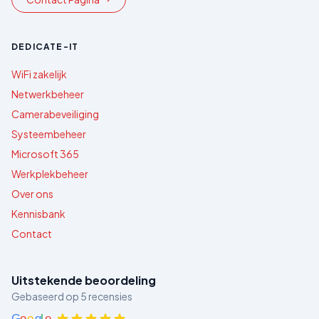
DEDICATE-IT
WiFi zakelijk
Netwerkbeheer
Camerabeveiliging
Systeembeheer
Microsoft 365
Werkplekbeheer
Over ons
Kennisbank
Contact
Uitstekende beoordeling
Gebaseerd op
5
recensies
G
o
o
g
l
e