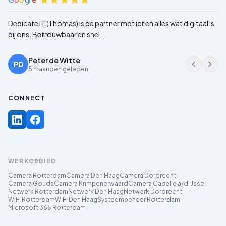
Dedicate IT (Thomas) is de partner mbt ict en alles wat digitaal is
bij ons. Betrouwbaar en snel.
Peter de Witte
PD
5 maanden geleden
CONNECT
WERKGEBIED
Camera Rotterdam
Camera Den Haag
Camera Dordrecht
Camera Gouda
Camera Krimpenerwaard
Camera Capelle a/d IJssel
Netwerk Rotterdam
Netwerk Den Haag
Netwerk Dordrecht
WiFi Rotterdam
WiFi Den Haag
Systeembeheer Rotterdam
Microsoft 365 Rotterdam