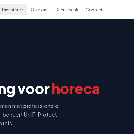
Diensten
Over ons
Kennisbank
Contact
ng voor
horeca
men met professionele
n beheert UniFi Protect
otels.