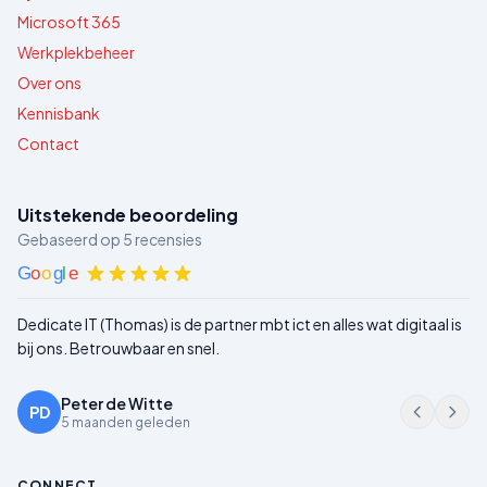
Microsoft 365
Werkplekbeheer
Over ons
Kennisbank
Contact
Uitstekende beoordeling
Gebaseerd op
5
recensies
G
o
o
g
l
e
Dedicate IT (Thomas) is de partner mbt ict en alles wat digitaal is
bij ons. Betrouwbaar en snel.
Peter de Witte
PD
5 maanden geleden
CONNECT