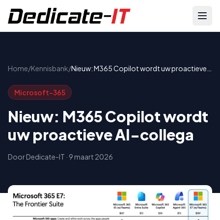
Home
/
Kennisbank
/
Nieuw: M365 Copilot wordt uw proactieve
AI-collega
Microsoft-365
Nieuw: M365 Copilot wordt
uw proactieve AI-collega
Door
Dedicate-IT
·
9 maart 2026