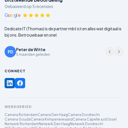
Gebaseerd op
5
recensies
G
o
o
g
l
e
Dedicate IT (Thomas) is de partner mbt ict en alles wat digitaal is
bij ons. Betrouwbaar en snel.
Peter de Witte
PD
5 maanden geleden
CONNECT
WERKGEBIED
Camera Rotterdam
Camera Den Haag
Camera Dordrecht
Camera Gouda
Camera Krimpenerwaard
Camera Capelle a/d IJssel
Netwerk Rotterdam
Netwerk Den Haag
Netwerk Dordrecht