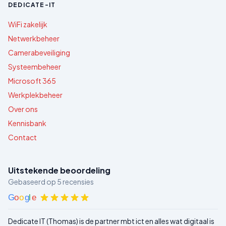
DEDICATE-IT
WiFi zakelijk
Netwerkbeheer
Camerabeveiliging
Systeembeheer
Microsoft 365
Werkplekbeheer
Over ons
Kennisbank
Contact
Uitstekende beoordeling
Gebaseerd op
5
recensies
G
o
o
g
l
e
Dedicate IT (Thomas) is de partner mbt ict en alles wat digitaal is