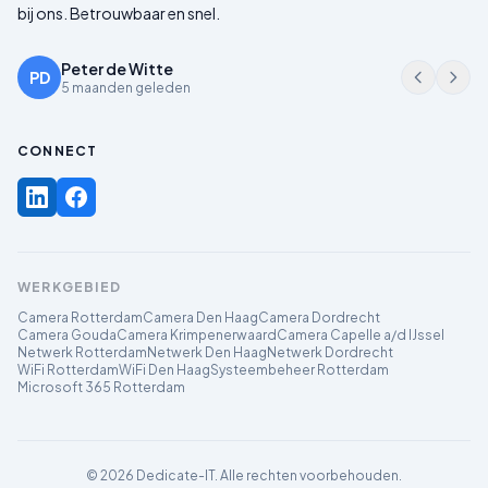
bij ons. Betrouwbaar en snel.
Peter de Witte
PD
5 maanden geleden
CONNECT
WERKGEBIED
Camera Rotterdam
Camera Den Haag
Camera Dordrecht
Camera Gouda
Camera Krimpenerwaard
Camera Capelle a/d IJssel
Netwerk Rotterdam
Netwerk Den Haag
Netwerk Dordrecht
WiFi Rotterdam
WiFi Den Haag
Systeembeheer Rotterdam
Microsoft 365 Rotterdam
©
2026
Dedicate-IT. Alle rechten voorbehouden.