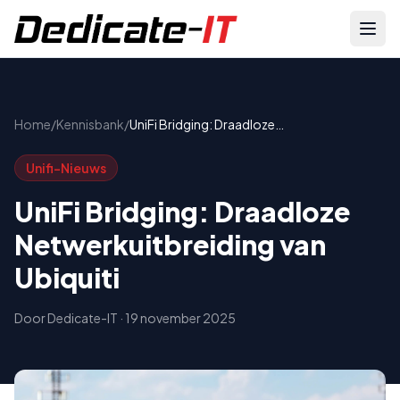
Home
/
Kennisbank
/
UniFi Bridging: Draadloze
Netwerkuitbreiding van Ubiquiti
Unifi-Nieuws
UniFi Bridging: Draadloze
Netwerkuitbreiding van
Ubiquiti
Door
Dedicate-IT
·
19 november 2025