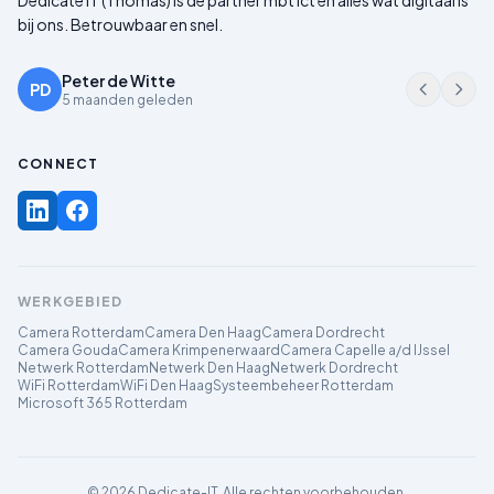
Dedicate IT (Thomas) is de partner mbt ict en alles wat digitaal is
bij ons. Betrouwbaar en snel.
Peter de Witte
PD
5 maanden geleden
CONNECT
WERKGEBIED
Camera Rotterdam
Camera Den Haag
Camera Dordrecht
Camera Gouda
Camera Krimpenerwaard
Camera Capelle a/d IJssel
Netwerk Rotterdam
Netwerk Den Haag
Netwerk Dordrecht
WiFi Rotterdam
WiFi Den Haag
Systeembeheer Rotterdam
Microsoft 365 Rotterdam
©
2026
Dedicate-IT. Alle rechten voorbehouden.