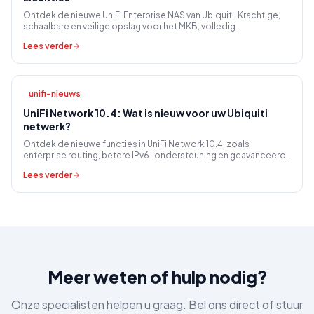
Ontdek de nieuwe UniFi Enterprise NAS van Ubiquiti. Krachtige,
schaalbare en veilige opslag voor het MKB, volledig
geïntegreerd en zonder licentiekosten.
Lees verder
unifi-nieuws
UniFi Network 10.4: Wat is nieuw voor uw Ubiquiti
netwerk?
Ontdek de nieuwe functies in UniFi Network 10.4, zoals
enterprise routing, betere IPv6-ondersteuning en geavanceerd
sitebeheer voor uw zakelijk netwerk.
Lees verder
Meer weten of hulp nodig?
Onze specialisten helpen u graag. Bel ons direct of stuur