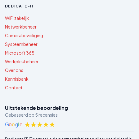
DEDICATE-IT
WiFi zakelijk
Netwerkbeheer
Camerabeveiliging
Systeembeheer
Microsoft 365
Werkplekbeheer
Over ons
Kennisbank
Contact
Uitstekende beoordeling
Gebaseerd op
5
recensies
G
o
o
g
l
e