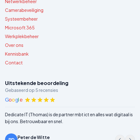
Netwerkbeheer
Camerabeveiliging
Systeembeheer
Microsoft 365
Werkplekbeheer
Over ons
Kennisbank
Contact
Uitstekende beoordeling
Gebaseerd op
5
recensies
G
o
o
g
l
e
Dedicate IT (Thomas) is de partner mbt ict en alles wat digitaal is
bij ons. Betrouwbaar en snel.
Peter de Witte
PD