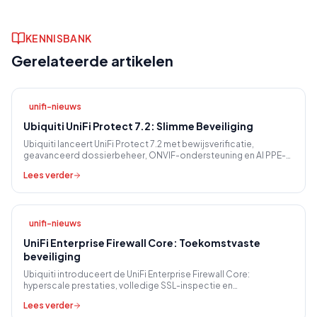
KENNISBANK
Gerelateerde artikelen
unifi-nieuws
Ubiquiti UniFi Protect 7.2: Slimme Beveiliging
Ubiquiti lanceert UniFi Protect 7.2 met bewijsverificatie,
geavanceerd dossierbeheer, ONVIF-ondersteuning en AI PPE-
detectie voor zakelijke beveiliging.
Lees verder
unifi-nieuws
UniFi Enterprise Firewall Core: Toekomstvaste
beveiliging
Ubiquiti introduceert de UniFi Enterprise Firewall Core:
hyperscale prestaties, volledige SSL-inspectie en
geavanceerde beveiliging, zónder licentiekosten.
Lees verder