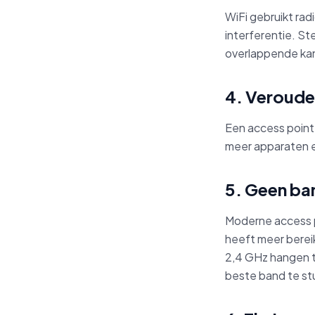
WiFi gebruikt rad
interferentie. St
overlappende kana
4. Veroude
Een access point 
meer apparaten e
5. Geen ba
Moderne access p
heeft meer bereik
2,4 GHz hangen te
beste band te st