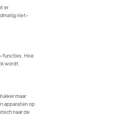
t er
ndmatig niet-
6-functies. Hoe
ck wordt.
drukker maar
ven apparaten op
atisch naar de