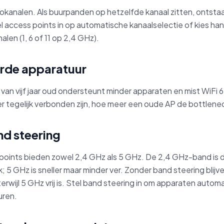
iokanalen. Als buurpanden op hetzelfde kanaal zitten, ontstaa
el access points in op automatische kanaalselectie of kies ha
len (1, 6 of 11 op 2,4 GHz).
rde apparatuur
van vijf jaar oud ondersteunt minder apparaten en mist WiFi 
r tegelijk verbonden zijn, hoe meer een oude AP de bottlene
nd steering
oints bieden zowel 2,4 GHz als 5 GHz. De 2,4 GHz-band is 
; 5 GHz is sneller maar minder ver. Zonder band steering blij
rwijl 5 GHz vrij is. Stel band steering in om apparaten autom
uren.