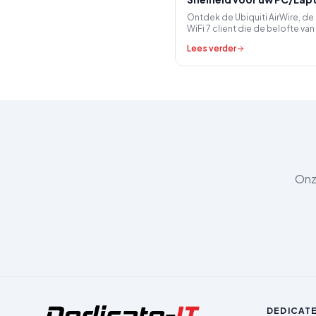
Ontdek de Ubiquiti AirWire, d
WiFi 7 client die de belofte van
gigabit draadloos internet wa
Lees verder
voor uw zakelijke UniFi netwerk
Onze
DEDICATE