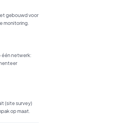
 niet gebouwd voor
e monitoring.
p één netwerk:
gmenteer
t (site survey)
anpak op maat.