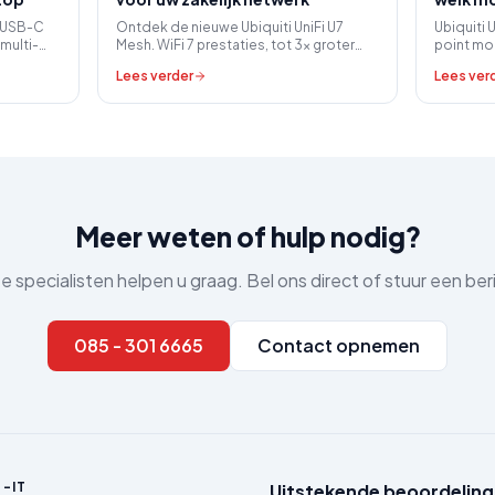
e USB-C
Ontdek de nieuwe Ubiquiti UniFi U7
Ubiquiti 
 multi-
Mesh. WiFi 7 prestaties, tot 3x groter
point mod
armaakt
bereik en slim beheer. Ideaal voor het
we helpe
Lees verder
Lees ver
.
toekomstbestendige MKB-netwerk.
uw situat
Meer weten of hulp nodig?
 specialisten helpen u graag. Bel ons direct of stuur een ber
085 - 301 6665
Contact opnemen
-IT
Uitstekende beoordeling