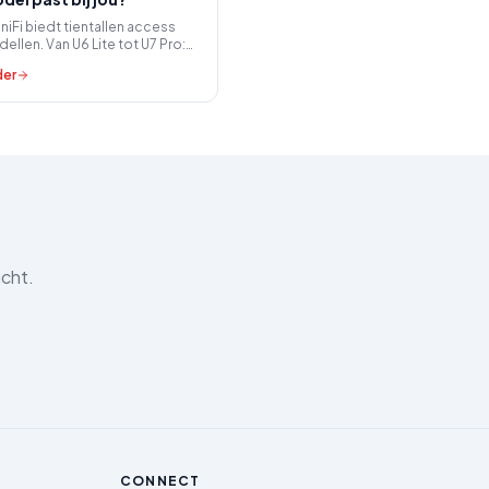
UniFi biedt tientallen access
ellen. Van U6 Lite tot U7 Pro:
n u de juiste keuze maken voor
der
ie.
icht.
CONNECT