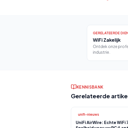
GERELATEERDE DIE
WiFi Zakelijk
Ontdek onze profe
industrie.
KENNISBANK
Gerelateerde artike
unifi-nieuws
UniFi AirWire: Echte WiFi 
Snelheid voor uw PC/Lap