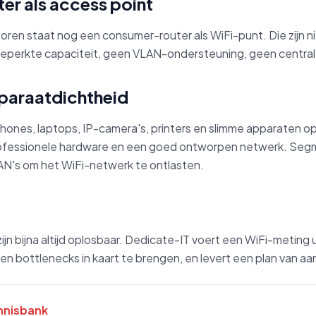
ter als access point
ntoren staat nog een consumer-router als WiFi-punt. Die zijn
: beperkte capaciteit, geen VLAN-ondersteuning, geen central
paraatdichtheid
phones, laptops, IP-camera's, printers en slimme apparaten o
rofessionele hardware en een goed ontworpen netwerk. Se
AN's om het WiFi-netwerk te ontlasten.
jn bijna altijd oplosbaar. Dedicate-IT voert een WiFi-meting ui
n bottlenecks in kaart te brengen, en levert een plan van a
nnisbank