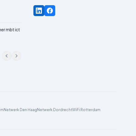
ner mbt ict
am
Netwerk Den Haag
Netwerk Dordrecht
WiFi Rotterdam