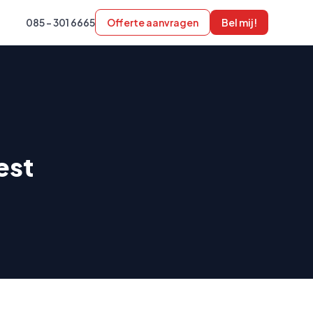
085 - 301 6665
Offerte aanvragen
Bel mij!
est