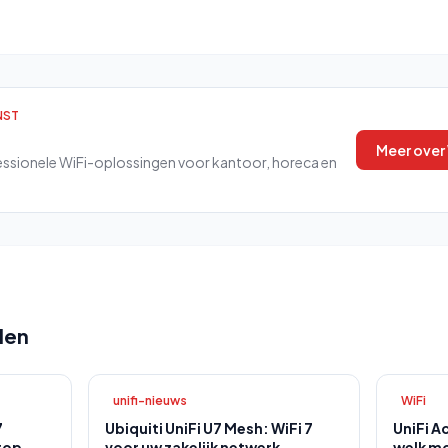
NST
Meer over
ssionele WiFi-oplossingen voor kantoor, horeca en
len
unifi-nieuws
WiFi
7
Ubiquiti UniFi U7 Mesh: WiFi 7
UniFi A
top
voor uw zakelijk netwerk
welk mo