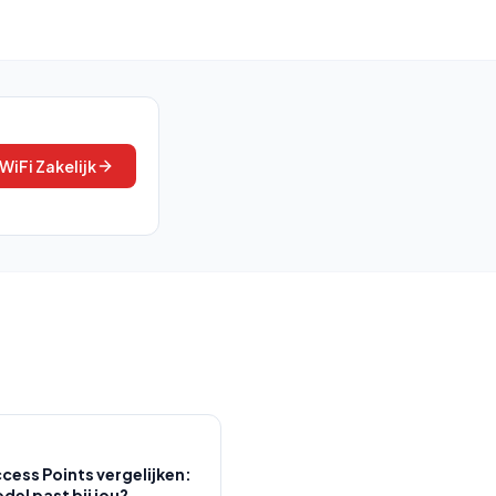
WiFi Zakelijk
ccess Points vergelijken:
del past bij jou?