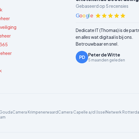
Gebaseerd op
5
recensies
jk
G
o
o
g
l
e
eheer
eiliging
Dedicate IT (Thomas) is de part
eheer
en alles wat digitaal is bij ons.
Betrouwbaar en snel.
 365
eheer
Peter de Witte
PD
5 maanden geleden
k
 Gouda
Camera Krimpenerwaard
Camera Capelle a/d IJssel
Netwerk Rotterd
dam