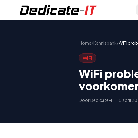
Home
/
Kennisbank
/
WiFi pro
WiFi
WiFi probl
voorkomen
Door
Dedicate-IT
·
15 april 2