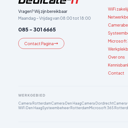
WiFi zakeli
Vragen? Wij zijn bereikbaar
Netwerkb
Maandag – Vrijdag van 08:00 tot 18:00
Camerabev
085 - 301 6665
Systeemb
Microsoft
Contact Pagina
Werkplekb
Over ons
Kennisban
Contact
WERKGEBIED
Camera Rotterdam
Camera Den Haag
Camera Dordrecht
Camera
WiFi Den Haag
Systeembeheer Rotterdam
Microsoft 365 Rotter