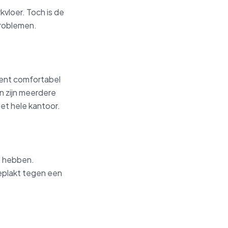
vloer. Toch is de
problemen.
ient comfortabel
n zijn meerdere
et hele kantoor.
ht hebben.
geplakt tegen een