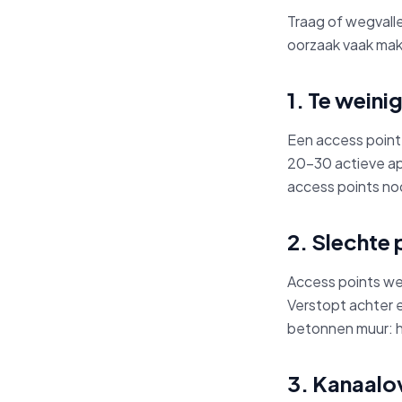
Traag of wegvall
oorzaak vaak mak
1. Te weini
Een access point
20–30 actieve ap
access points no
2. Slechte 
Access points wer
Verstopt achter 
betonnen muur: h
3. Kanaalo