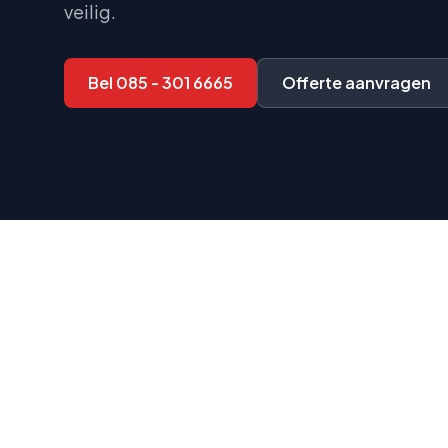
veilig.
Bel
085 - 301 6665
Offerte aanvragen