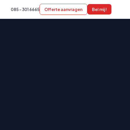
085 - 301 6665
Offerte aanvragen
Bel mij!