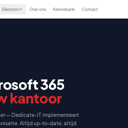
Diensten
Over ons
Kennisbank
Contact
rosoft 365
w kantoor
eer — Dedicate-IT implementeert
isatie. Altijd up-to-date, altijd